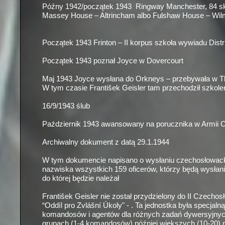
Późny 1942/początek 1943 Ringway Manchester, 84 
Massey House – Altrincham albo Fulshaw House – Wi
Początek 1943 Frinton – II korpus szkoła wywiadu Distr
Początek 1943 poznał Joyce w Dovercourt
Maj 1943 Joyce wysłana do Orkneys – przebywała w Th
W tym czasie František Geisler tam przechodził szkole
16/9/1943 ślub
Październik 1943 awansowany na porucznika w Armii 
Archiwalny dokument z datą 29.1.1944
W tym dokumencie napisano o wysłaniu czechosłowackic
nazwiska wszystkich 159 oficerów, którzy będą wysłani
do której będzie należał
František Geisler nie został przydzielony do II Czech
“Oddíl pro Zvlášní Úkoly" -
. Ta jednostka była specjaln
komandosów i agentów dla różnych zadań dywersyjnych
grupach (1-
4 komandosów) później większych (10-
20) 