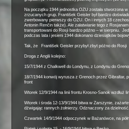
Na początku 1944 jednostka OZU została stworzona w R
zrzucanych grup. František Geisler był bardzo doświa
zwerbowany pierwszy do OZU. On i innych 18 czechosło
Antonin Renčin także). Ale załatwianie tego z Rosjanami
transportowani do Rosji bardzo późno – w sierpniu. Je
podczas lata i jesieni 1944 dokonano dziesiątków bojo
Tak, że František Geisler przybył zbyt późno do Rosji
Droga z Anglii kolejno:
15/7/1944 z Chalkwell do Londynu, z Londynu do Greno
18/7/1944 konwój wyrusza z Grenoch przez Gibraltar, p
front
Wtorek 12/9/1944 na linii frontu Krosno-
Sanok wzdłuż lin
Wtorek i środa 12-
13/9/1944 bitwa w Zarszynie, zażarte
dźwigając rannych żołnierzy. Odznaczony za dzielność
Czwartek 14/9/1944 odpoczynek w Bażanówce, na półn
Piątek i sobota 15 -
16/9/1944 bitwa o Besko