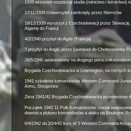
1939 wrzesień rozpoczął studia (rolnictwo i leśnictwo) 
17/11/1939 Uniwersytet zamknięty przez Niemców
18/12/1939 wyruszył z Czechosłowacji przez Słowację, 
Algierię do Francji
4/2/1940 przybył do Agde (Francja)
? przybył do Anglii, przez Liverpool do Cholmondeley P
26/5/1940 awansowany na drugiego porucznika/podpor
Brygada Czechosłowacka w Leamington, na różnych kur
1941 szkolenia komandosów Western Command Junior 
Arms, Shropshire
Zima 1941/42 Brygada Czechosłowacka przeniesiona do 
Początek 1942 11 Pułk Komandosów, został awansowany
dowódca plutonu komandosów a ataku na Boulogne, Fr
6/4/1942 do 20/4/42 kurs nr 5 Western Command Assault