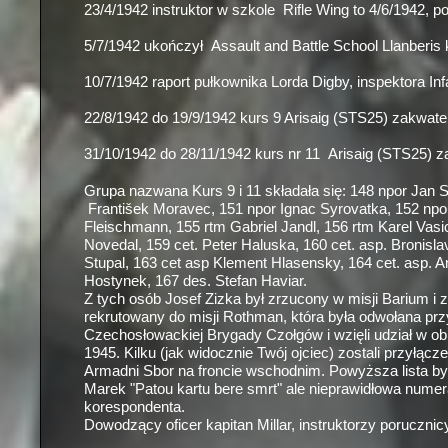
23/4/1942 instruktor w szkole Rifle Wing to 4/6/1942, 
5/7/1942 ukończył Assault and Battle School Llanberis
10/7/1942 raport pułkownika Lorda Digby, inspektora Inf
22/8/1942 do 19/9/1942 kurs 9 Arisaig (STS25) zakwat
31/10/1942 do 28/11/1942 kurs nr 11 Arisaig (STS25)
Grupa nazwana Kurs 9 i 11 składała się: 148 npor Jan 
František Moravec, 151 npor Ignac Syrovatka, 152 npor.
Fleischmann, 155 rtm Gabriel Jandl, 156 rtm Karel Vasic
Novedal, 159 cet. Peter Haluska, 160 cet. asp. Bronisla
Stupal, 163 cet asp Klement Hlasensky, 164 cet. asp. 
Hostynek, 167 des. Stefan Haviar.
Z tych osób Josef Zizka był zrzucony w misji Barium i 
rekrutowany do misji Rothman, która była odwołana przy
Czechosłowackiej Brygady Czołgów i wzięli udział w ob
1945. Kilku (jak widocznie Twój ojciec) zostali przyłąc
Armadni Sbor na froncie wschodnim. Powyższa lista był
Marek "Patou kartu bere smrt" ale nieprawidłowa nume
korespondenta.
Dowodzący oficer kapitan Millar, instruktorzy porucznic