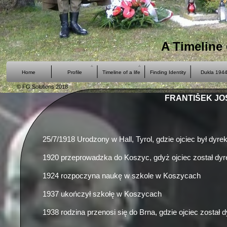
A Timeline o
Home
Profile
Timeline of a life
Finding Identity
Dukla 194
© FG Solutions 2018
FRANTIŠEK JO
25/7/1918 Urodzony w Hall, Tyrol, gdzie ojciec był dyr
1920 przeprowadzka do Koszyc, gdyż ojciec został dyr
1924 rozpoczyna naukę w szkole w Koszycach
1937 ukończył szkołę w Koszycach
1938 rodzina przenosi się do Brna, gdzie ojciec zosta